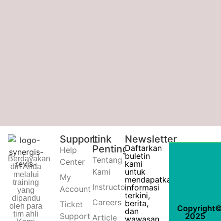
Support
Link
Newsletter
Penting
Daftarkan
Help
buletin
Berdayakan
Tentang
Center
kami
diri Anda
Kami
untuk
melalui
My
mendapatkan
training
Instructors
informasi
Account
yang
terkini,
dipandu
Careers
berita,
Ticket
oleh para
Copyright
dan
tim ahli
2025
Support
Article
wawasan