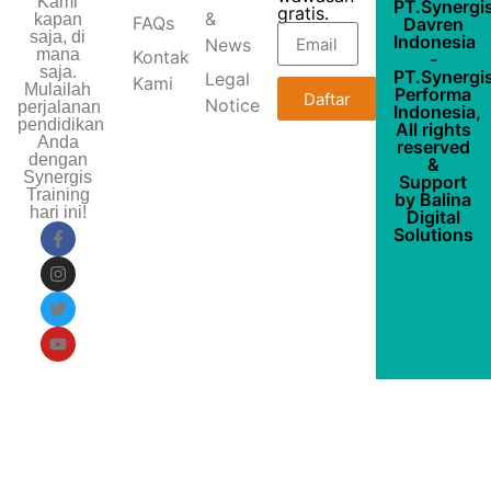
Kami
PT.Synergi
gratis.
&
kapan
FAQs
Davren
saja, di
Indonesia
News
mana
Kontak
-
saja.
PT.Synergi
Legal
Kami
Mulailah
Performa
Daftar
Notice
perjalanan
Indonesia,
pendidikan
All rights
Anda
reserved
dengan
&
Synergis
Support
Training
by
Balina
hari ini!
Digital
Solutions